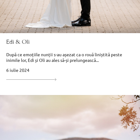
Edi & Oli
După ce emoțiile nunții s-au așezat ca o rouă liniștită peste
inimile lor, Edi și Oli au ales să-și prelungească...
6 iulie 2024