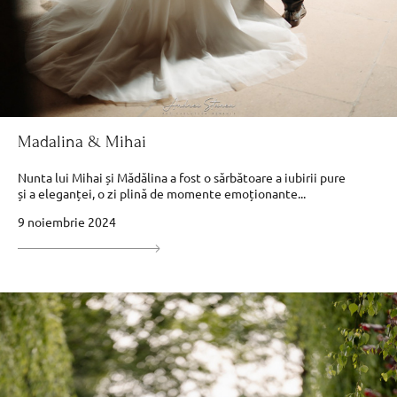
Madalina & Mihai
Nunta lui Mihai și Mădălina a fost o sărbătoare a iubirii pure
și a eleganței, o zi plină de momente emoționante...
9 noiembrie 2024