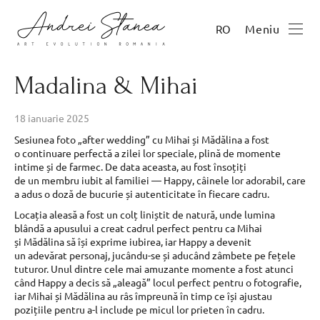
Meniu
RO
Madalina & Mihai
18 ianuarie 2025
Sesiunea foto „after wedding” cu Mihai și Mădălina a fost
o continuare perfectă a zilei lor speciale, plină de momente
intime și de farmec. De data aceasta, au fost însoțiți
de un membru iubit al familiei — Happy, câinele lor adorabil, care
a adus o doză de bucurie și autenticitate în fiecare cadru.
Locația aleasă a fost un colț liniștit de natură, unde lumina
blândă a apusului a creat cadrul perfect pentru ca Mihai
și Mădălina să își exprime iubirea, iar Happy a devenit
un adevărat personaj, jucându-se și aducând zâmbete pe fețele
tuturor. Unul dintre cele mai amuzante momente a fost atunci
când Happy a decis să „aleagă” locul perfect pentru o fotografie,
iar Mihai și Mădălina au râs împreună în timp ce își ajustau
pozițiile pentru a-l include pe micul lor prieten în cadru.