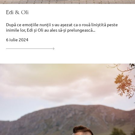
Edi & Oli
După ce emoțiile nunții s-au așezat ca o rouă liniștită peste
inimile lor, Edi și Oli au ales să-și prelungească...
6 iulie 2024