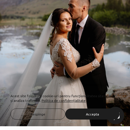
Acest site folosește
cookie-uri
pentru funcționalitatea site-ului
și analiza traficului.
Politica de confidențialitate
Respinge
Accepta