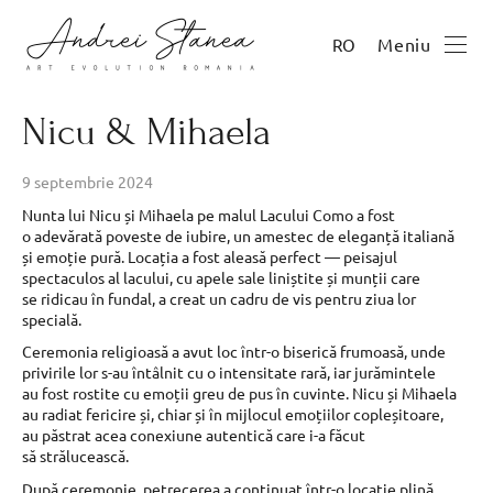
Meniu
RO
Nicu & Mihaela
9 septembrie 2024
Nunta lui Nicu și Mihaela pe malul Lacului Como a fost
o adevărată poveste de iubire, un amestec de eleganță italiană
și emoție pură. Locația a fost aleasă perfect — peisajul
spectaculos al lacului, cu apele sale liniștite și munții care
se ridicau în fundal, a creat un cadru de vis pentru ziua lor
specială.
Ceremonia religioasă a avut loc într-o biserică frumoasă, unde
privirile lor s-au întâlnit cu o intensitate rară, iar jurămintele
au fost rostite cu emoții greu de pus în cuvinte. Nicu și Mihaela
au radiat fericire și, chiar și în mijlocul emoțiilor copleșitoare,
au păstrat acea conexiune autentică care i-a făcut
să strălucească.
După ceremonie, petrecerea a continuat într-o locație plină